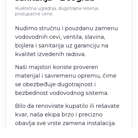
Kvalitetna ugradnja, dugotrajna rešenja,
pristupačne cene.
Nudimo stručnu i pouzdanu zamenu
vodovodnih cevi, ventila, slavina,
bojlera i sanitarija uz garanciju na
kvalitet izvedenih radova.
Naši majstori koriste proveren
materijal i savremenu opremu, čime
se obezbeđuje dugotrajnost i
bezbednost vodovodnog sistema.
Bilo da renovirate kupatilo ili rešavate
kvar, naša ekipa brzo i precizno
obavlja sve vrste zamena instalacija.
Za zamenu cevi i sanitarija u