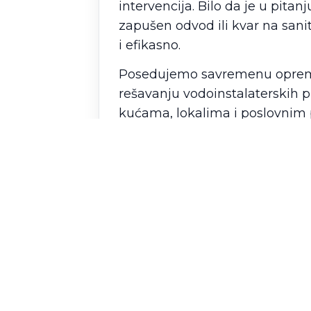
intervencija. Bilo da je u pitan
zapušen odvod ili kvar na sa
i efikasno.
Posedujemo savremenu opremu 
rešavanju vodoinstalaterskih 
kućama, lokalima i poslovnim 
Pozovite nas čim primetite pro
sprečava veću štetu i dodatne
potreban vodoinstalater za hit
Poslovi Grada
su vaš siguran i
✔️ Pucanje cevi
✔️ Curenje vode
✔️ Kvar sanitarija