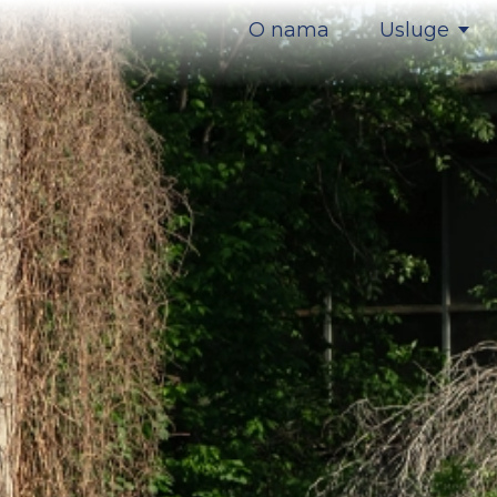
O nama
Usluge