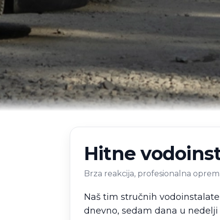
Hitne vodoinst
Brza reakcija, profesionalna oprema
Naš tim stručnih vodoinstalate
dnevno, sedam dana u nedelji z