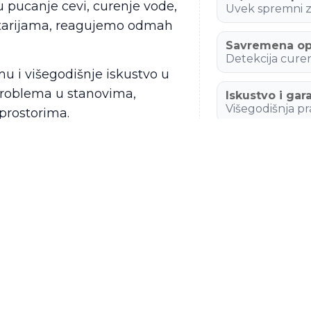
ju pucanje cevi, curenje vode,
Uvek spremni za
nitarijama, reagujemo odmah
Savremena o
Detekcija curenj
i višegodišnje iskustvo u
problema u stanovima,
Iskustvo i gar
Višegodišnja pr
prostorima.
blem – brza reakcija
Beograd i oko
Stanovi, kuće, l
 troškove. Ako vam je
ne intervencije u Beogradu,
zbor.
✔️ Zapušen odvod