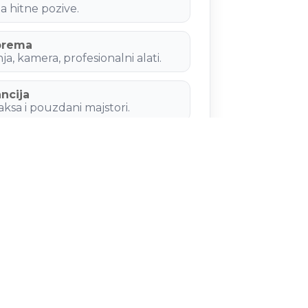
 hitne pozive.
prema
a, kamera, profesionalni alati.
ancija
aksa i pouzdani majstori.
lina
okali, poslovni prostori.