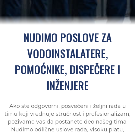
NUDIMO POSLOVE ZA
VODOINSTALATERE,
POMOĆNIKE, DISPEČERE I
INŽENJERE
Ako ste odgovorni, posvećeni i željni rada u
timu koji vrednuje stručnost i profesionalizam,
pozivamo vas da postanete deo našeg tima.
Nudimo odlične uslove rada, visoku platu,