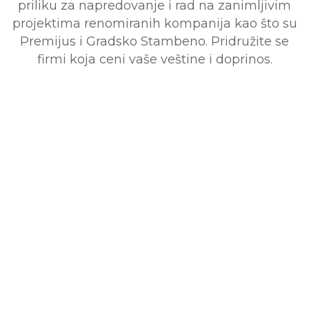
priliku za napredovanje i rad na zanimljivim
projektima renomiranih kompanija kao što su
Premijus i Gradsko Stambeno. Pridružite se
firmi koja ceni vaše veštine i doprinos.
OSTAVITE VAŠ KONTAKT ISPOD
I UBRZO ĆE VAS POZVATI NEKO
IZ NAŠE SLUŽBE
ZAPOŠLJAVANJA.
Vaše ime